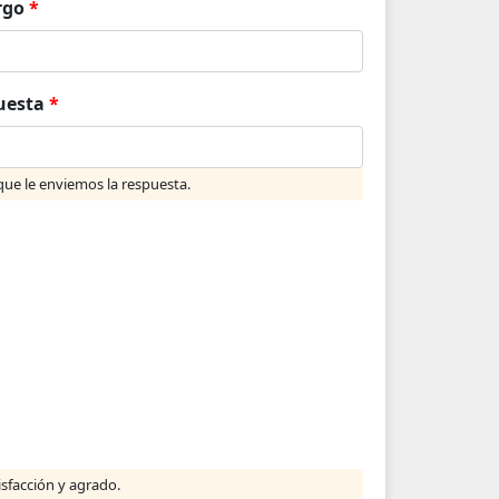
rgo
*
puesta
*
ue le enviemos la respuesta.
isfacción y agrado.